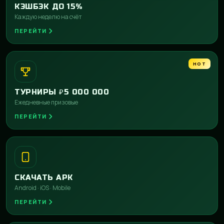
КЭШБЭК ДО 15%
Каждую неделю на счёт
ПЕРЕЙТИ
HOT
ТУРНИРЫ ₽5 000 000
Ежедневные призовые
ПЕРЕЙТИ
СКАЧАТЬ APK
Android · iOS · Mobile
ПЕРЕЙТИ