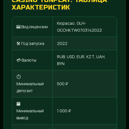
CASINO TONPLAY: ТАБЛИЦА
ХАРАКТЕРИСТИК
Кюрасао, GLH-
🎰 Вид лицензии
OCCHKTW0703142022
🛠 Год запуска
2022
RUB, USD, EUR, KZT, UAH,
💳 Валюты
BYN
⏱
Минимальный
500 ₽
депозит
🏧
Минимальный
1 000 ₽
вывод