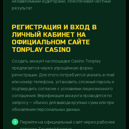
независимыми аудиторами, обеспечивая честный
результат.
РЕГИСТРАЦИЯ И ВХОД В
ЛИЧНЫЙ КАБИНЕТ НА
ОФИЦИАЛЬНОМ САЙТЕ
TONPLAY CASINO
Создать аккаунт на площадке Casino Tonplay
предлагается через упрощённую форму
регистрации. Для этого потребуется указать e-mail
или номер телефона, установить сложный пароль и
подтвердить согласие с условиями лицензионного
соглашения. Верификация аккаунта проводится по
запросу — обычно для вывода крупных сумм или при
обновлении персональных данных.
Перейти на официальный сайт через рабочее
зеркало Тонплей Казино.