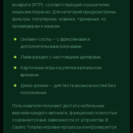
возврата (RTP), соответствующий показателям
лицензии Кюрасао. Для категорий предусмотрены
фильтры: популярные, новинки, турнирные, по
провайдерам и жанрам.
Онлайн-слоты — с фриспинами и
дополнительными раундами.
Лайв-раздел с настоящими дилерами.
Карточные игры и рулетка в реальном
времени.
Демо-режим — для теста возможностей без
пополнения.
Пользователи получают доступ к мобильным
версиям каждого автомата, функционал полностью
сохраняется вне зависимости от устройства. В
Casino Tonplay игровые процессы контролируются