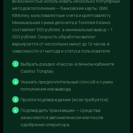
возможностью использовать несколько популярных
методов пополнения — банковские карты, QIWI,
ЮMoney, мультивалютные счета и криптовалюту.
Минимальная сумма депозита в Тонплей Казино
составляет 500 рублей, а минимальный вывод — 1
000 рублей. Скорость обработки выплат
варьируется от нескольких минут до 12 часов, в
зависимости от метода и статуса пользователя.
Выбрать раздел «Касса» в личном кабинете
Casino Tonplay.
Указать предпочтительный способ и сумму
пополнения или вывода.
Пройти подтверждение (если требуется).
Подтвердить транзакцию — средства
зачисляются автоматически или после
одобрения оператора.