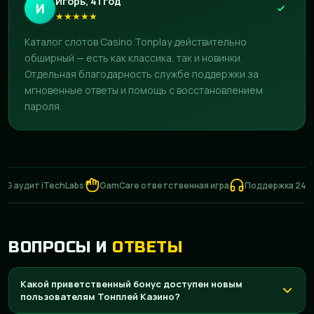
Игорь, 41 год
И
★
★
★
★
★
Каталог слотов Casino Tonplay действительно
обширный — есть как классика, так и новинки.
Отдельная благодарность службе поддержки за
мгновенные ответы и помощь с восстановлением
пароля.
ит iTechLabs
GamCare ответственная игра
Поддержка 24/7
Вы
ВОПРОСЫ И
ОТВЕТЫ
Какой приветственный бонус доступен новым
пользователям Тонплей Казино?