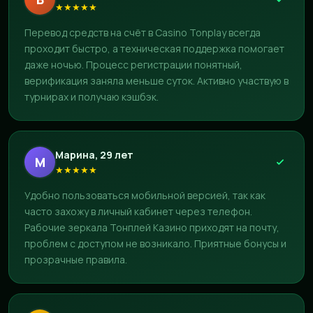
★
★
★
★
★
Перевод средств на счёт в Casino Tonplay всегда
проходит быстро, а техническая поддержка помогает
даже ночью. Процесс регистрации понятный,
верификация заняла меньше суток. Активно участвую в
турнирах и получаю кэшбэк.
Марина, 29 лет
М
★
★
★
★
★
Удобно пользоваться мобильной версией, так как
часто захожу в личный кабинет через телефон.
Рабочие зеркала Тонплей Казино приходят на почту,
проблем с доступом не возникало. Приятные бонусы и
прозрачные правила.