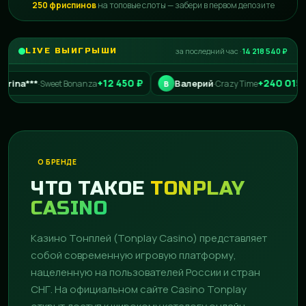
250 фриспинов
на топовые слоты — забери в первом депозите
LIVE ВЫИГРЫШИ
за последний час ·
14 218 540 ₽
+12 450 ₽
+240 015 ₽
Валерий
L
Sweet Bonanza
·
Crazy Time
В
L
О БРЕНДЕ
ЧТО ТАКОЕ
TONPLAY
CASINO
Казино Тонплей (Tonplay Casino) представляет
собой современную игровую платформу,
нацеленную на пользователей России и стран
СНГ. На официальном сайте Casinо Tonplay