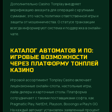
Дополнительно Casino Tonplay внедряет
верификацию аккаунта для операций с крупными
суммами; это часть политики ответственной игры и
защиты от мошенничества. О статусе транзакции
всегда информируют система и поддержка в онлайн-
чате.
КАТАЛОГ АВТОМАТОВ И ПО:
ИГРОВЫЕ ВОЗМОЖНОСТИ
ЧЕРЕЗ ПЛАТФОРМУ ТОНПЛЕЙ
КАЗИНО
Игровой ассортимент Tonplay Casino включает
лицензионные онлайн-слоты, настольные игры,
лайв-дилеры и карточные столы. Платформа
сотрудничает с такими поставщиками софта, как
Pragmatic Play, NetEnt, Playson, Booongo и Play'n GO.
На каждый автомат установлен заявленный процент