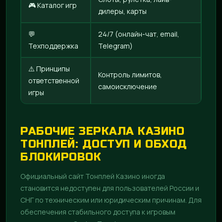
🎮 Каталог игр
дилеры, карты
💬
24/7 (онлайн-чат, email,
Техподдержка
Telegram)
⚠️ Принципы
Контроль лимитов,
ответственной
самоисключение
игры
РАБОЧИЕ ЗЕРКАЛА КАЗИНО
ТОНПЛЕЙ: ДОСТУП И ОБХОД
БЛОКИРОВОК
Официальный сайт Тонплей Казино иногда
становится недоступен для пользователей России и
СНГ по техническим или юридическим причинам. Для
обеспечения стабильного доступа к игровым