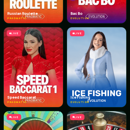
Russian Roulette
Bac Bo
PRAGMATIC
EVOLUTION
LIVE
LIVE
Speed Baccarat
Ice Fishing
PRAGMATIC
EVOLUTION
LIVE
LIVE